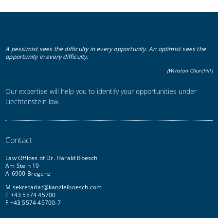
A pessimist sees the difficulty in every opportunity. An optimist sees the
opportunity in every difficulty.
[Winston Churchill]
Our expertise will help you to identify your opportunities under
Liechtenstein law.
Contact
Law Offices of Dr. Harald Boesch
Am Stein 19
A-6900 Bregenz
M
sekretariat@kanzleiboesch.com
T +43 5574 45700
F +43 5574 45700-7