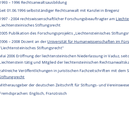
1993 – 1996 Rechtsanwaltsausbildung
Seit 01.06.1996 selbstständiger Rechtsanwalt mit Kanzlei in Bregenz
1997 - 2004 rechtswissenschaftlicher Forschungsbeauftragter am
Liechte
Liechtensteinisches Stiftungsrecht
2005 Publikation des Forschungsprojekts „Liechtensteinisches Stiftungs
2006 – 2008 Dozent an der
Universität für Humanwissenschaften im Für
"Liechtensteinisches Stiftungsrecht"
Mai 2006 Eröffnung der liechtensteinischen Niederlassung in Vaduz, seit
Liechtenstein tätig und Mitglied der liechtensteinischen Rechtsanwalt
zahlreiche Veröffentlichungen in juristischen Fachzeitschriften mit de
Stiftungsrecht
Mitherausgeber der deutschen Zeitschrift für Stiftungs- und Vereinswes
Fremdsprachen: Englisch, Französisch