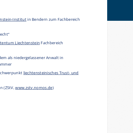
nstein-Institut
in Bendern zum Fachbereich
recht“
stentum Liechtenstein
Fachbereich
dem als niedergelassener Anwalt in
skammer
m Schwerpunkt
liechtensteinisches Trust- und
en (ZStV,
www.zstv.nomos.de
)