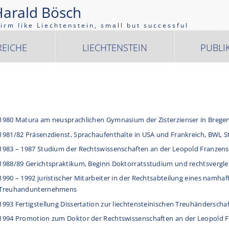
Harald Bösch
firm like Liechtenstein, small but successful
REICHE
LIECHTENSTEIN
PUBLI
1980 Matura am neusprachlichen Gymnasium der Zisterzienser in Breg
1981/82 Präsenzdienst, Sprachaufenthalte in USA und Frankreich, BWL 
1983 – 1987 Studium der Rechtswissenschaften an der Leopold Franzens
1988/89 Gerichtspraktikum, Beginn Doktorratsstudium und rechtsvergl
1990 – 1992 juristischer Mitarbeiter in der Rechtsabteilung eines namhaf
Treuhandunternehmens
1993 Fertigstellung Dissertation zur liechtensteinischen Treuhänderscha
1994 Promotion zum Doktor der Rechtswissenschaften an der Leopold Fr